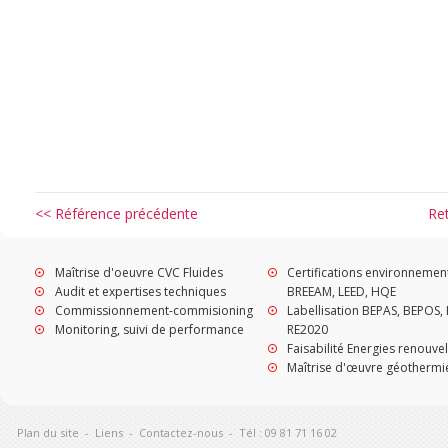
<< Référence précédente
Re
Maîtrise d'oeuvre CVC Fluides
Certifications environnemen
Audit et expertises techniques
BREEAM, LEED, HQE
Commissionnement-commisioning
Labellisation BEPAS, BEPOS, 
Monitoring, suivi de performance
RE2020
Faisabilité Energies renouve
Maîtrise d'œuvre géothermi
Plan du site
-
Liens
-
Contactez-nous
-
Tél : 09 81 71 16 02