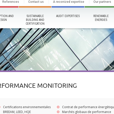
References
Contact us
A reconized expertise
Our partners
PTION AND
SUSTAINABLE
AUDIT EXPERTISES
RENEWABLE
ESIGN
BUILDING AND
ENERGIES
CERTIFICATION
ERFORMANCE MONITORING
Certifications environnementales
Contrat de performance énergétiq
BREEAM, LEED, HQE
Marchés globaux de performance