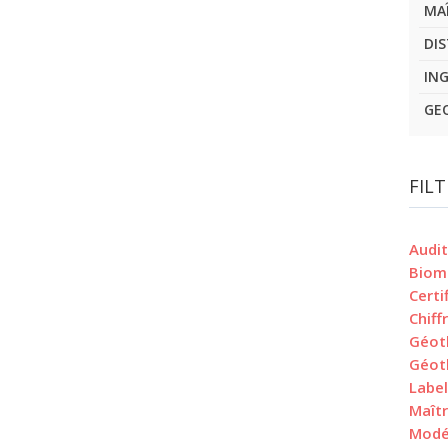
MA
DI
IN
GE
FIL
Audi
Biom
Certi
Chiff
Géot
Géot
Label
Maît
Modé