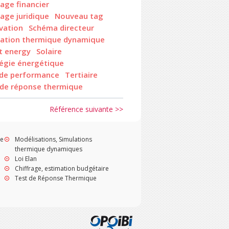
age financier
age juridique
Nouveau tag
vation
Schéma directeur
lation thermique dynamique
t energy
Solaire
tégie énergétique
 de performance
Tertiaire
 de réponse thermique
Référence suivante >>
ue
Modélisations, Simulations
thermique dynamiques
Loi Elan
Chiffrage, estimation budgétaire
Test de Réponse Thermique