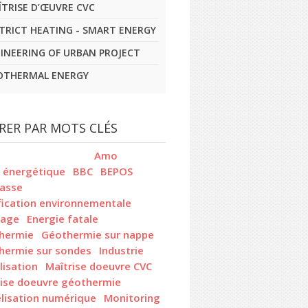
ÎTRISE D’ŒUVRE CVC
STRICT HEATING - SMART ENERGY
GINEERING OF URBAN PROJECT
OTHERMAL ENERGY
TRER PAR MOTS CLÉS
Amo
t énergétique
BBC
BEPOS
asse
fication environnementale
rage
Energie fatale
hermie
Géothermie sur nappe
hermie sur sondes
Industrie
lisation
Maîtrise doeuvre CVC
rise doeuvre géothermie
lisation numérique
Monitoring