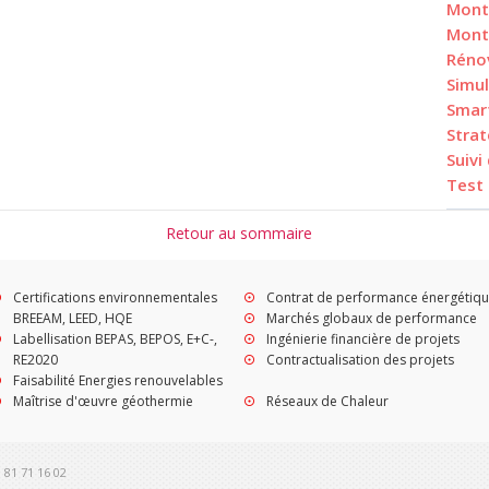
Mont
Mont
Réno
Simu
Smar
Stra
Suivi
Test
Retour au sommaire
Certifications environnementales
Contrat de performance énergétiq
BREEAM, LEED, HQE
Marchés globaux de performance
Labellisation BEPAS, BEPOS, E+C-,
Ingénierie financière de projets
RE2020
Contractualisation des projets
Faisabilité Energies renouvelables
Maîtrise d'œuvre géothermie
Réseaux de Chaleur
9 81 71 16 02