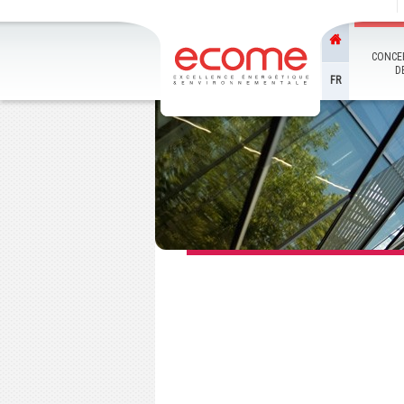
CONCE
D
FR