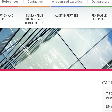
References
Contact us
A reconized expertise
Our partners
PTION AND
SUSTAINABLE
AUDIT EXPERTISES
RENEWABLE
ESIGN
BUILDING AND
ENERGIES
CERTIFICATION
CAT
TEC
PE
EN