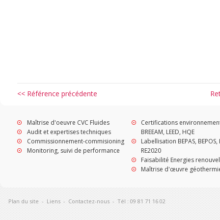
<< Référence précédente
Re
Maîtrise d'oeuvre CVC Fluides
Certifications environnemen
Audit et expertises techniques
BREEAM, LEED, HQE
Commissionnement-commisioning
Labellisation BEPAS, BEPOS, 
Monitoring, suivi de performance
RE2020
Faisabilité Energies renouve
Maîtrise d'œuvre géothermi
Plan du site
-
Liens
-
Contactez-nous
-
Tél : 09 81 71 16 02