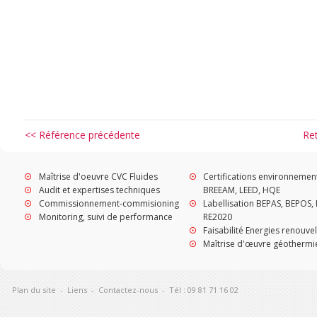
<< Référence précédente
Re
Maîtrise d'oeuvre CVC Fluides
Certifications environnemen
Audit et expertises techniques
BREEAM, LEED, HQE
Commissionnement-commisioning
Labellisation BEPAS, BEPOS, 
Monitoring, suivi de performance
RE2020
Faisabilité Energies renouve
Maîtrise d'œuvre géothermi
Plan du site
-
Liens
-
Contactez-nous
-
Tél : 09 81 71 16 02