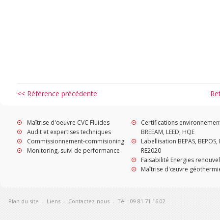
<< Référence précédente
Re
Maîtrise d'oeuvre CVC Fluides
Certifications environnemen
Audit et expertises techniques
BREEAM, LEED, HQE
Commissionnement-commisioning
Labellisation BEPAS, BEPOS, 
Monitoring, suivi de performance
RE2020
Faisabilité Energies renouve
Maîtrise d'œuvre géothermi
Plan du site
-
Liens
-
Contactez-nous
-
Tél : 09 81 71 16 02