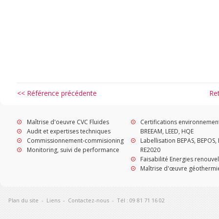
<< Référence précédente
Re
Maîtrise d'oeuvre CVC Fluides
Certifications environnemen
Audit et expertises techniques
BREEAM, LEED, HQE
Commissionnement-commisioning
Labellisation BEPAS, BEPOS, 
Monitoring, suivi de performance
RE2020
Faisabilité Energies renouve
Maîtrise d'œuvre géothermi
Plan du site
-
Liens
-
Contactez-nous
-
Tél : 09 81 71 16 02