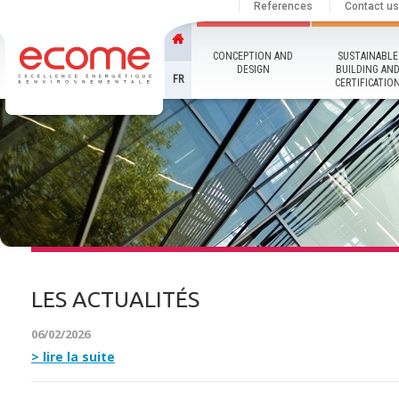
References
Contact us
CONCEPTION AND
SUSTAINABLE
DESIGN
BUILDING AN
FR
CERTIFICATIO
LES ACTUALITÉS
06/02/2026
lire la suite