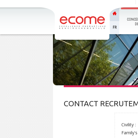
CONCE
D
FR
CONTACT RECRUTE
Civility :
Family'