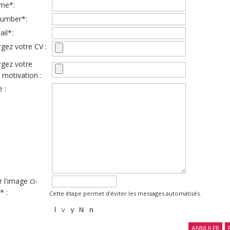
ame*:
umber*:
il*:
gez votre CV :
rgez votre
e motivation :
 :
 l'image ci-
* :
Cette étape permet d'éviter les messages automatisés.