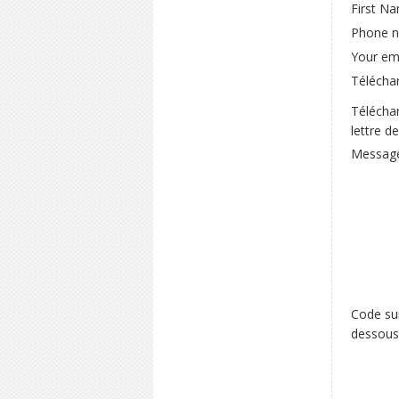
First N
Phone n
Your ema
Téléchar
Télécha
lettre d
Message
Code sur
dessous