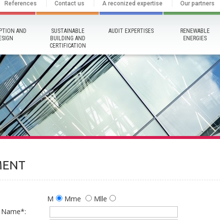
References
Contact us
A reconized expertise
Our partners
PTION AND
SUSTAINABLE
AUDIT EXPERTISES
RENEWABLE
ESIGN
BUILDING AND
ENERGIES
CERTIFICATION
MENT
M
Mme
Mlle
s Name*: