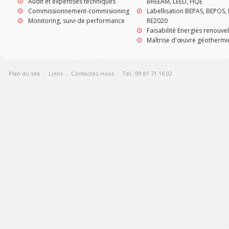
Audit et expertises techniques
BREEAM, LEED, HQE
Commissionnement-commisioning
Labellisation BEPAS, BEPOS, 
Monitoring, suivi de performance
RE2020
Faisabilité Energies renouve
Maîtrise d'œuvre géothermi
Plan du site
-
Liens
-
Contactez-nous
-
Tél : 09 81 71 16 02