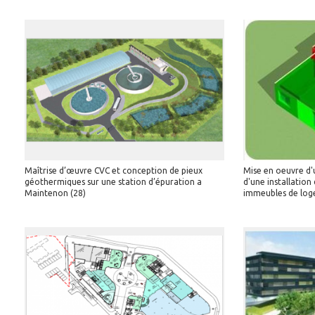
Maîtrise d’œuvre CVC et conception de pieux
Mise en oeuvre d'
géothermiques sur une station d’épuration a
d'une installation
Maintenon (28)
immeubles de loge