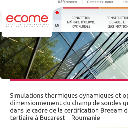
Références
Contactez-nous
Un
CONCEPTION
CONSTRUCTIO
MAÎTRISE D'OEUVRE
DURABLE ET
EN
CVC FLUIDES
CERTIFICATIO
Simulations thermiques dynamiques et o
dimensionnement du champ de sondes g
dans le cadre de la certification Breeam 
tertiaire à Bucarest – Roumanie