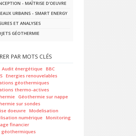
NCEPTION - MAÎTRISE D'OEUVRE
SEAUX URBAINS - SMART ENERGY
SURES ET ANALYSES
OJETS GÉOTHERMIE
TRER PAR MOTS CLÉS
Audit énergétique
BBC
S
Energies renouvelables
ations géothermiques
ations thermo-actives
hermie
Géothermie sur nappe
hermie sur sondes
ise doeuvre
Modelisation
lisation numérique
Monitoring
age financier
x géothermiques