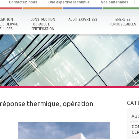
Contactez-nous
Une expertise reconnue
Nos partenaires
CEPTION
CONSTRUCTION
AUDIT EXPERTISES
ENERGIES
E D'OEUVRE
DURABLE ET
RENOUVELABLES
FLUIDES
CERTIFICATION
CAT
e réponse thermique, opération
AUD
CO
CE