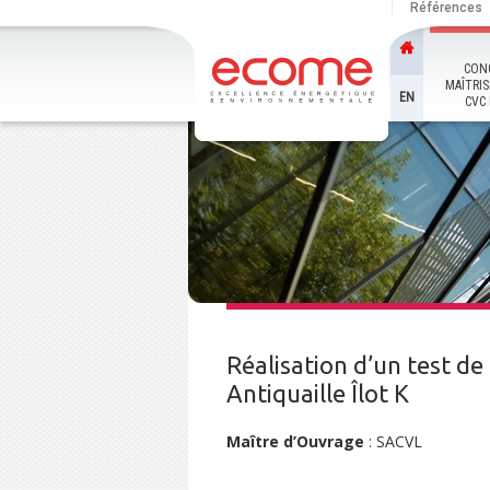
Références
CON
MAÎTRIS
EN
CVC 
Réalisation d’un test d
Antiquaille Îlot K
Maître d’Ouvrage
: SACVL