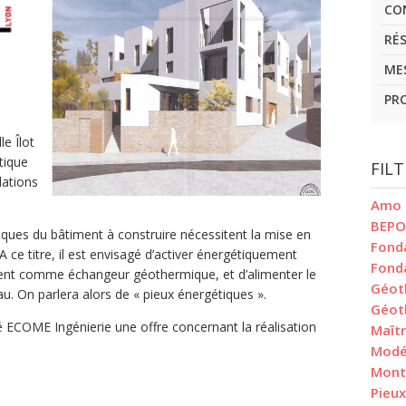
CO
RÉ
ME
PR
le Îlot
tique
FIL
dations
Amo
BEPO
stiques du bâtiment à construire nécessitent la mise en
Fond
ce titre, il est envisagé d’activer énergétiquement
Fond
ment comme échangeur géothermique, et d’alimenter le
Géot
 On parlera alors de « pieux énergétiques ».
Géot
té ECOME Ingénierie une offre concernant la réalisation
Maîtr
Modé
Mont
Pieu