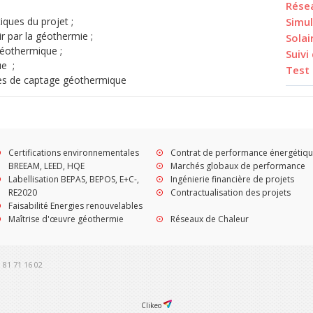
Rése
iques du projet ;
Simu
r par la géothermie ;
Solai
éothermique ;
Suivi
ue ;
Test
s de captage géothermique
Certifications environnementales
Contrat de performance énergétiq
BREEAM, LEED, HQE
Marchés globaux de performance
Labellisation BEPAS, BEPOS, E+C-,
Ingénierie financière de projets
RE2020
Contractualisation des projets
Faisabilité Energies renouvelables
Maîtrise d'œuvre géothermie
Réseaux de Chaleur
9 81 71 16 02
Clikeo