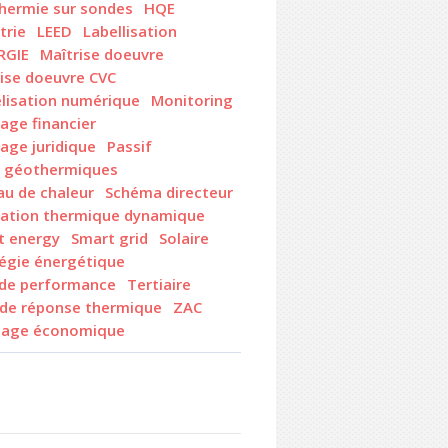
hermie sur sondes
HQE
trie
LEED
Labellisation
RGIE
Maîtrise doeuvre
ise doeuvre CVC
lisation numérique
Monitoring
age financier
age juridique
Passif
x géothermiques
au de chaleur
Schéma directeur
lation thermique dynamique
t energy
Smart grid
Solaire
tégie énergétique
 de performance
Tertiaire
 de réponse thermique
ZAC
age économique