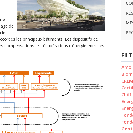
CO
RÉ
lle
ME
isagé de
cle
PR
ccordés les principaux bâtiments. Les dispositifs de
s compensations et récupérations d’énergie entre les
FIL
Amo
Biom
CREM
Certi
Chiff
Energ
Energ
Fond
Fond
Géot