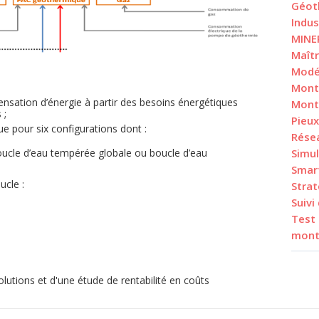
Géot
Indus
MINE
Maîtr
Modé
Mont
ensation d’énergie à partir des besoins énergétiques
Mont
 ;
Pieu
ue pour six configurations dont :
Rése
oucle d’eau tempérée globale ou boucle d’eau
Simu
Smar
ucle :
Stra
Suivi
Test
mont
olutions et d'une étude de rentabilité en coûts