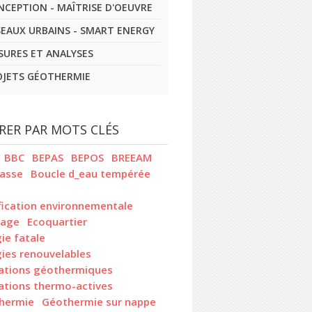
NCEPTION - MAÎTRISE D'OEUVRE
SEAUX URBAINS - SMART ENERGY
SURES ET ANALYSES
OJETS GÉOTHERMIE
TRER PAR MOTS CLÉS
BBC
BEPAS
BEPOS
BREEAM
asse
Boucle d_eau tempérée
fication environnementale
rage
Ecoquartier
ie fatale
ies renouvelables
ations géothermiques
ations thermo-actives
hermie
Géothermie sur nappe