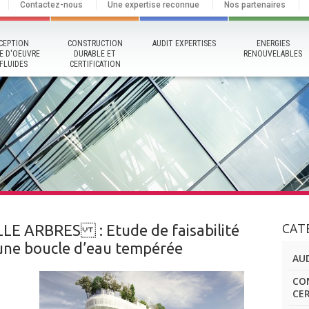
Contactez-nous
Une expertise reconnue
Nos partenaires
CEPTION
CONSTRUCTION
AUDIT EXPERTISES
ENERGIES
E D'OEUVRE
DURABLE ET
RENOUVELABLES
FLUIDES
CERTIFICATION
CAT
LE ARBRES : Etude de faisabilité
’une boucle d’eau tempérée
AUD
CO
CE