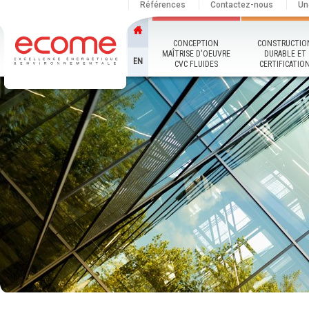
Références
Contactez-nous
Un
CONCEPTION
CONSTRUCTIO
MAÎTRISE D'OEUVRE
DURABLE ET
EN
CVC FLUIDES
CERTIFICATIO